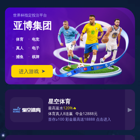
中国
English
首页
关于壹号娱乐
新闻资讯
产品中心
服务支持
投资者关系
联系壹号娱乐
公司简介
荣誉资质
发展历程
企业文化
公司风采