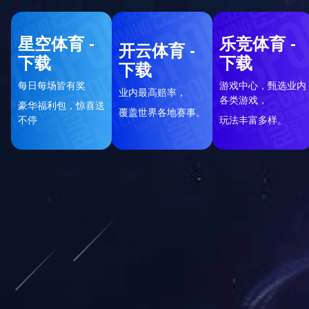
行业资讯
公司新闻
首页
>
新闻中心
>
公司新闻