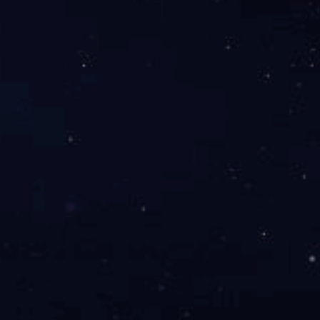
深圳市壹号娱乐通信技术股份有限公司（简称“公司”）凭借其在经